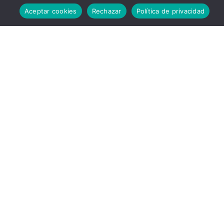
Documentos
Aceptar cookies
Rechazar
Política de privacidad
MEMORIA ANUAL 2025
Aquí tenemos la memoria de la Asociación Equipo
Solidaridad del año 2025. Un tiempo de…
mayo 26, 2026